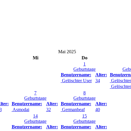
Mai 2025
Mi
Do
1
Geburtstage
Gebu
Benutzername:
Alter:
Benutzern
Gelöschter User
34
Gelöschter
Gelöschter
7
8
Geburtstage
Geburtstage
lter:
Benutzername:
Alter:
Benutzername:
Alter:
3
Asmodai
32
Germanbeaf
40
14
15
Geburtstage
Geburtstage
Benutzername:
Alter:
Benutzername:
Alter: