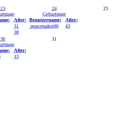
23
24
25
rtstage
Geburtstage
ame:
Alter:
Benutzername:
Alter:
31
peacemaker00
43
38
30
31
rtstage
ame:
Alter:
e
33