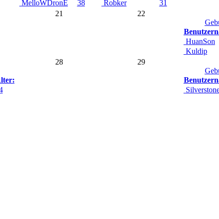
MelloWDronE
38
Robker
31
21
22
Gebu
Benutzern
HuanSon
Kuldip
28
29
Gebu
lter:
Benutzern
4
Silverston