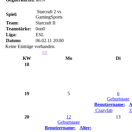
Starcraft 2 vs
Spiel:
GamingSports
Team:
Starcraft II
Teamstärke:
0on0
Liga:
ESL
Datum:
06.02.11 20:00
Keine Einträge vorhanden.
<<
KW
Mo
Di
18
19
5
6
Geburtstage
Benutzername:
A
Crazyfab
3
20
12
13
Geburtstage
Benutzername:
Alter: