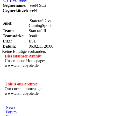
CYT vs. seeN
Gegnername:
seeN SC2
Gegnerkürzel:
seeN
Starcraft 2 vs
Spiel:
GamingSports
Team:
Starcraft II
Teamstärke:
0on0
Liga:
ESL
Datum:
06.02.11 20:00
Keine Einträge vorhanden.
Dies ist unser Archiv
Unsere neue Homepage:
www.clan-coyote.de
---------------------
This is our archive
Our current homepage:
www.clan-coyote.de
News
Forum