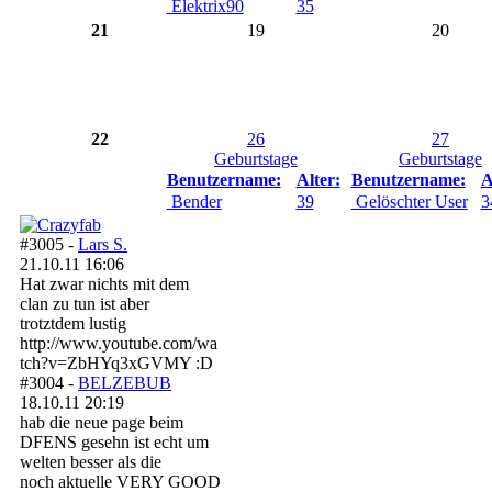
Elektrix90
35
21
19
20
22
26
27
Geburtstage
Geburtstage
Benutzername:
Alter:
Benutzername:
A
Bender
39
Gelöschter User
3
#3005 -
Lars S.
21.10.11 16:06
Hat zwar nichts mit dem
clan zu tun ist aber
trotztdem lustig
http://www.youtube.com/wa
tch?v=ZbHYq3xGVMY :D
#3004 -
BELZEBUB
18.10.11 20:19
hab die neue page beim
DFENS gesehn ist echt um
welten besser als die
noch aktuelle VERY GOOD