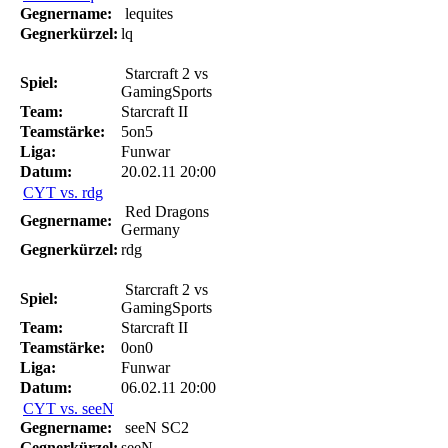
Gegnername:
lequites
Gegnerkürzel:
lq
Starcraft 2 vs
Spiel:
GamingSports
Team:
Starcraft II
Teamstärke:
5on5
Liga:
Funwar
Datum:
20.02.11 20:00
CYT vs. rdg
Red Dragons
Gegnername:
Germany
Gegnerkürzel:
rdg
Starcraft 2 vs
Spiel:
GamingSports
Team:
Starcraft II
Teamstärke:
0on0
Liga:
Funwar
Datum:
06.02.11 20:00
CYT vs. seeN
Gegnername:
seeN SC2
Gegnerkürzel:
seeN