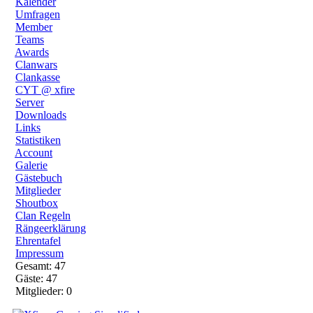
Kalender
Umfragen
Member
Teams
Awards
Clanwars
Clankasse
CYT @ xfire
Server
Downloads
Links
Statistiken
Account
Galerie
Gästebuch
Mitglieder
Shoutbox
Clan Regeln
Rängeerklärung
Ehrentafel
Impressum
Gesamt: 47
Gäste: 47
Mitglieder: 0