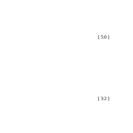
[
5:0
]
[
3:2
]