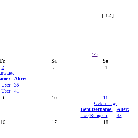
[
3:2
]
>>
Fr
Sa
So
2
3
4
rtstage
ame:
Alter:
 User
35
 User
41
9
10
11
Geburtstage
Benutzername:
Alter:
Joe(Rengsen)
33
16
17
18