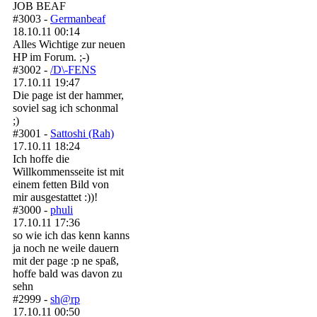
JOB BEAF
#3003 -
Germanbeaf
18.10.11 00:14
Alles Wichtige zur neuen
HP im Forum. ;-)
#3002 -
/D\-FENS
17.10.11 19:47
Die page ist der hammer,
soviel sag ich schonmal
;)
#3001 -
Sattoshi (Rah)
17.10.11 18:24
Ich hoffe die
Willkommensseite ist mit
einem fetten Bild von
mir ausgestattet :))!
#3000 -
phuli
17.10.11 17:36
so wie ich das kenn kanns
ja noch ne weile dauern
mit der page :p ne spaß,
hoffe bald was davon zu
sehn
#2999 -
sh@rp
17.10.11 00:50