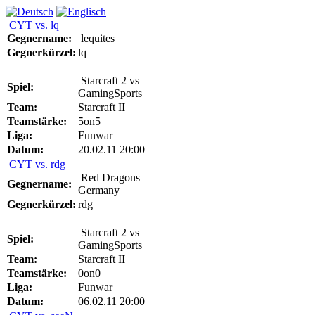
CYT vs. lq
Gegnername:
lequites
Gegnerkürzel:
lq
Starcraft 2 vs
Spiel:
GamingSports
Team:
Starcraft II
Teamstärke:
5on5
Liga:
Funwar
Datum:
20.02.11 20:00
CYT vs. rdg
Red Dragons
Gegnername:
Germany
Gegnerkürzel:
rdg
Starcraft 2 vs
Spiel:
GamingSports
Team:
Starcraft II
Teamstärke:
0on0
Liga:
Funwar
Datum:
06.02.11 20:00