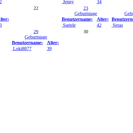
2
Jenny
34
22
23
Geburtstage
Gebu
lter:
Benutzername:
Alter:
Benutzern
3
Sariele
42
Seras
29
30
Geburtstage
Benutzername:
Alter:
Loki8877
39