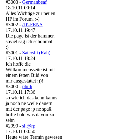
#3003 -
Germanbeaf
18.10.11 00:14
Alles Wichtige zur neuen
HP im Forum. ;-)
#3002 -
/D\-FENS
17.10.11 19:47
Die page ist der hammer,
soviel sag ich schonmal
;)
#3001 -
Sattoshi (Rah)
17.10.11 18:24
Ich hoffe die
Willkommensseite ist mit
einem fetten Bild von
mir ausgestattet :))!
#3000 -
phuli
17.10.11 17:36
so wie ich das kenn kanns
ja noch ne weile dauern
mit der page :p ne spaß,
hoffe bald was davon zu
sehn
#2999 -
sh@rp
17.10.11 00:50
Heute wäre Termin gewesen