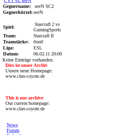
CYT vs. seeN
Gegnername:
seeN SC2
Gegnerkürzel:
seeN
Starcraft 2 vs
Spiel:
GamingSports
Team:
Starcraft II
Teamstärke:
0on0
Liga:
ESL
Datum:
06.02.11 20:00
Keine Einträge vorhanden.
Dies ist unser Archiv
Unsere neue Homepage:
www.clan-coyote.de
---------------------
This is our archive
Our current homepage:
www.clan-coyote.de
News
Forum