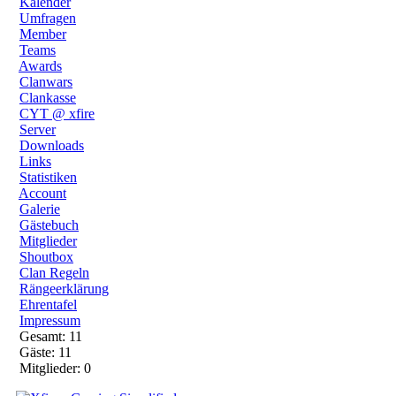
Kalender
Umfragen
Member
Teams
Awards
Clanwars
Clankasse
CYT @ xfire
Server
Downloads
Links
Statistiken
Account
Galerie
Gästebuch
Mitglieder
Shoutbox
Clan Regeln
Rängeerklärung
Ehrentafel
Impressum
Gesamt: 11
Gäste: 11
Mitglieder: 0