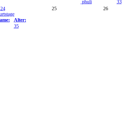
phuli
33
24
25
26
rtstage
ame:
Alter:
35