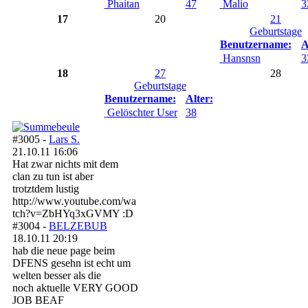
Phaitan
47
Malio
3
17
20
21
Geburtstage
Benutzername:
A
Hansnsn
3
18
27
28
Geburtstage
Benutzername:
Alter:
Gelöschter User
38
#3005 -
Lars S.
21.10.11 16:06
Hat zwar nichts mit dem
clan zu tun ist aber
trotztdem lustig
http://www.youtube.com/wa
tch?v=ZbHYq3xGVMY :D
#3004 -
BELZEBUB
18.10.11 20:19
hab die neue page beim
DFENS gesehn ist echt um
welten besser als die
noch aktuelle VERY GOOD
JOB BEAF