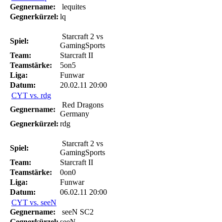
Gegnername:
lequites
Gegnerkürzel:
lq
Starcraft 2 vs
Spiel:
GamingSports
Team:
Starcraft II
Teamstärke:
5on5
Liga:
Funwar
Datum:
20.02.11 20:00
CYT vs. rdg
Red Dragons
Gegnername:
Germany
Gegnerkürzel:
rdg
Starcraft 2 vs
Spiel:
GamingSports
Team:
Starcraft II
Teamstärke:
0on0
Liga:
Funwar
Datum:
06.02.11 20:00
CYT vs. seeN
Gegnername:
seeN SC2
Gegnerkürzel:
seeN