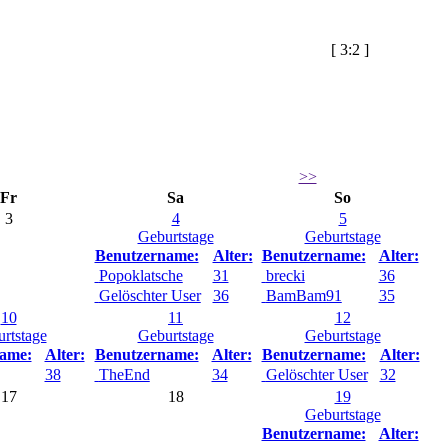
[
3:2
]
>>
Fr
Sa
So
3
4
5
Geburtstage
Geburtstage
Benutzername:
Alter:
Benutzername:
Alter:
Popoklatsche
31
brecki
36
Gelöschter User
36
BamBam91
35
10
11
12
rtstage
Geburtstage
Geburtstage
ame:
Alter:
Benutzername:
Alter:
Benutzername:
Alter:
38
TheEnd
34
Gelöschter User
32
17
18
19
Geburtstage
Benutzername:
Alter: