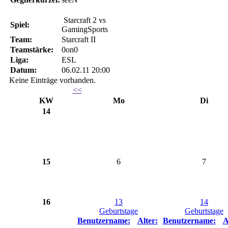
Starcraft 2 vs
Spiel:
GamingSports
Team:
Starcraft II
Teamstärke:
0on0
Liga:
ESL
Datum:
06.02.11 20:00
Keine Einträge vorhanden.
<<
KW
Mo
Di
14
15
6
7
16
13
14
Geburtstage
Geburtstage
Benutzername:
Alter:
Benutzername:
A