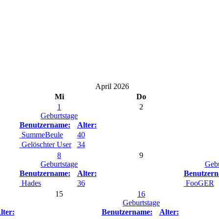
April 2026
Mi
Do
1
2
Geburtstage
Benutzername:
Alter:
SummeBeule
40
Gelöschter User
34
8
9
Geburtstage
Gebu
Benutzername:
Alter:
Benutzern
Hades
36
FooGER
15
16
Geburtstage
lter:
Benutzername:
Alter: