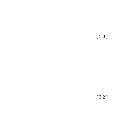
[
5:0
]
[
3:2
]