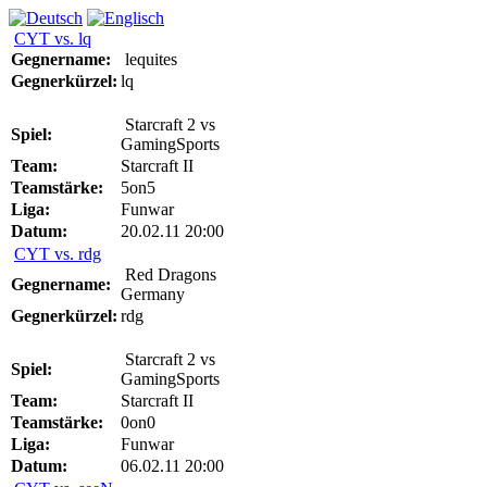
CYT vs. lq
Gegnername:
lequites
Gegnerkürzel:
lq
Starcraft 2 vs
Spiel:
GamingSports
Team:
Starcraft II
Teamstärke:
5on5
Liga:
Funwar
Datum:
20.02.11 20:00
CYT vs. rdg
Red Dragons
Gegnername:
Germany
Gegnerkürzel:
rdg
Starcraft 2 vs
Spiel:
GamingSports
Team:
Starcraft II
Teamstärke:
0on0
Liga:
Funwar
Datum:
06.02.11 20:00