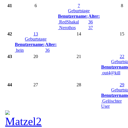
41
6
7
8
Geburtstage
Benutzername:
Alter:
RedShakal
36
Nerothos
37
42
13
14
15
Geburtstage
Benutzername:
Alter:
hein
36
43
20
21
22
Geburtst
Benutzernam
out4@kill
44
27
28
29
Geburtst
Benutzernam
Gelöschter
User