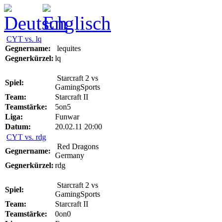
CYT vs. lq
Gegnername:
lequites
Gegnerkürzel:
lq
Starcraft 2 vs
Spiel:
GamingSports
Team:
Starcraft II
Teamstärke:
5on5
Liga:
Funwar
Datum:
20.02.11 20:00
CYT vs. rdg
Red Dragons
Gegnername:
Germany
Gegnerkürzel:
rdg
Starcraft 2 vs
Spiel:
GamingSports
Team:
Starcraft II
Teamstärke:
0on0