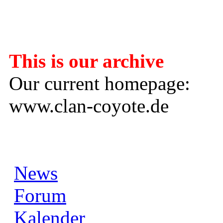
---------------------
This is our archive
Our current homepage:
www.clan-coyote.de
News
Forum
Kalender