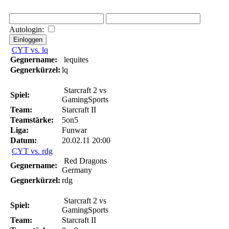
Autologin:
CYT vs. lq
Gegnername:
lequites
Gegnerkürzel:
lq
Starcraft 2 vs
Spiel:
GamingSports
Team:
Starcraft II
Teamstärke:
5on5
Liga:
Funwar
Datum:
20.02.11 20:00
CYT vs. rdg
Red Dragons
Gegnername:
Germany
Gegnerkürzel:
rdg
Starcraft 2 vs
Spiel:
GamingSports
Team:
Starcraft II