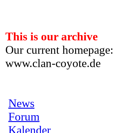
---------------------
This is our archive
Our current homepage:
www.clan-coyote.de
News
Forum
Kalender