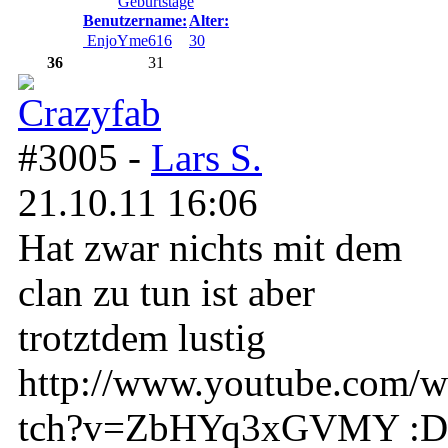
Geburtstage
Benutzername:
Alter:
EnjoYme616
30
36
31
#3005 -
Lars S.
21.10.11 16:06
Hat zwar nichts mit dem
clan zu tun ist aber
trotztdem lustig
http://www.youtube.com/w
tch?v=ZbHYq3xGVMY :D