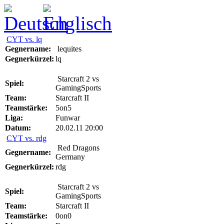
CYT vs. lq
Gegnername:
lequites
Gegnerkürzel:
lq
Starcraft 2 vs
Spiel:
GamingSports
Team:
Starcraft II
Teamstärke:
5on5
Liga:
Funwar
Datum:
20.02.11 20:00
CYT vs. rdg
Red Dragons
Gegnername:
Germany
Gegnerkürzel:
rdg
Starcraft 2 vs
Spiel:
GamingSports
Team:
Starcraft II
Teamstärke:
0on0