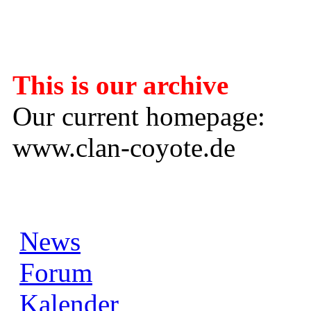
---------------------
This is our archive
Our current homepage:
www.clan-coyote.de
News
Forum
Kalender