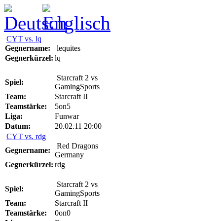
CYT vs. lq
Gegnername:
lequites
Gegnerkürzel:
lq
Starcraft 2 vs
Spiel:
GamingSports
Team:
Starcraft II
Teamstärke:
5on5
Liga:
Funwar
Datum:
20.02.11 20:00
CYT vs. rdg
Red Dragons
Gegnername:
Germany
Gegnerkürzel:
rdg
Starcraft 2 vs
Spiel:
GamingSports
Team:
Starcraft II
Teamstärke:
0on0