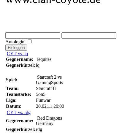
Autologin:
CYT vs. lq
Gegnername:
lequites
Gegnerkürzel:
lq
Starcraft 2 vs
Spiel:
GamingSports
Team:
Starcraft II
Teamstärke:
5on5
Liga:
Funwar
Datum:
20.02.11 20:00
CYT vs. rdg
Red Dragons
Gegnername:
Germany
Gegnerkürzel:
rdg