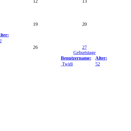
12
13
19
20
lter:
2
26
27
Geburtstage
Benutzername:
Alter:
Twidi
52