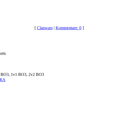
[
Clanwars
|
Kommentare: 0
]
orts
 BO3, 1v1 BO3, 2v2 BO3
ORA