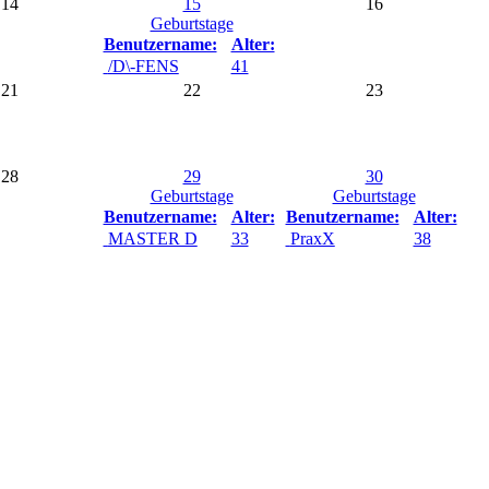
14
15
16
Geburtstage
Benutzername:
Alter:
/D\-FENS
41
21
22
23
28
29
30
Geburtstage
Geburtstage
Benutzername:
Alter:
Benutzername:
Alter:
MASTER D
33
PraxX
38