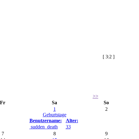
[
3:2
]
>>
Fr
Sa
So
1
2
Geburtstage
Benutzername:
Alter:
sudden_death
33
7
8
9