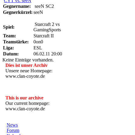
CYT vs. seeN
Gegnername:
seeN SC2
Gegnerkürzel:
seeN
Starcraft 2 vs
Spiel:
GamingSports
Team:
Starcraft II
Teamstärke:
0on0
Liga:
ESL
Datum:
06.02.11 20:00
Keine Einträge vorhanden.
Dies ist unser Archiv
Unsere neue Homepage:
www.clan-coyote.de
---------------------
This is our archive
Our current homepage:
www.clan-coyote.de
News
Forum