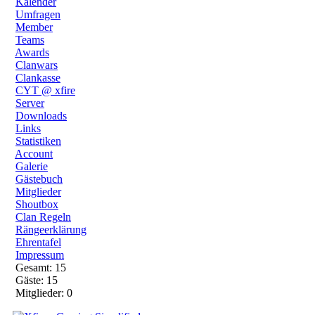
Kalender
Umfragen
Member
Teams
Awards
Clanwars
Clankasse
CYT @ xfire
Server
Downloads
Links
Statistiken
Account
Galerie
Gästebuch
Mitglieder
Shoutbox
Clan Regeln
Rängeerklärung
Ehrentafel
Impressum
Gesamt: 15
Gäste: 15
Mitglieder: 0