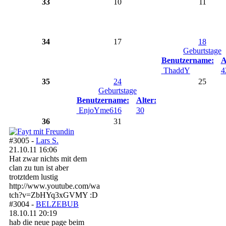
33
10
11
34
17
18
Geburtstage
Benutzername:
A
ThaddY
4
35
24
25
Geburtstage
Benutzername:
Alter:
EnjoYme616
30
36
31
#3005 -
Lars S.
21.10.11 16:06
Hat zwar nichts mit dem
clan zu tun ist aber
trotztdem lustig
http://www.youtube.com/wa
tch?v=ZbHYq3xGVMY :D
#3004 -
BELZEBUB
18.10.11 20:19
hab die neue page beim