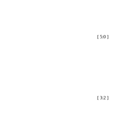
[
5:0
]
[
3:2
]