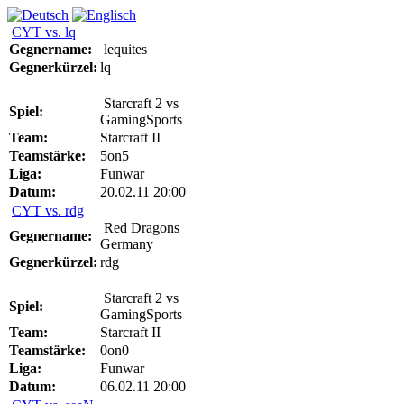
CYT vs. lq
Gegnername:
lequites
Gegnerkürzel:
lq
Starcraft 2 vs
Spiel:
GamingSports
Team:
Starcraft II
Teamstärke:
5on5
Liga:
Funwar
Datum:
20.02.11 20:00
CYT vs. rdg
Red Dragons
Gegnername:
Germany
Gegnerkürzel:
rdg
Starcraft 2 vs
Spiel:
GamingSports
Team:
Starcraft II
Teamstärke:
0on0
Liga:
Funwar
Datum:
06.02.11 20:00