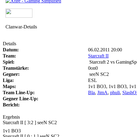
Clanwar-Details
Details
Datum:
06.02.2011 20:00
Team:
Starcraft II
Spiel:
Starcraft 2 vs GamingSp
Teamstärke:
0on0
Gegner:
seeN SC2
Liga:
ESL
Maps:
1v1 BO3, 1v1 BO3, 1v1
Team Line-Up:
Bla
,
JimA
,
phuli
,
Slash
Gegner Line-Up:
Bericht:
Ergebnis
Starcraft II
[
3:2
]
seeN SC2
1v1 BO3
Starcraft II
[
0
:
1
]
seeN SC2