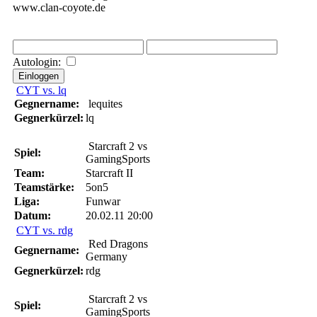
www.clan-coyote.de
Autologin:
CYT vs. lq
Gegnername:
lequites
Gegnerkürzel:
lq
Starcraft 2 vs
Spiel:
GamingSports
Team:
Starcraft II
Teamstärke:
5on5
Liga:
Funwar
Datum:
20.02.11 20:00
CYT vs. rdg
Red Dragons
Gegnername:
Germany
Gegnerkürzel:
rdg
Starcraft 2 vs
Spiel:
GamingSports